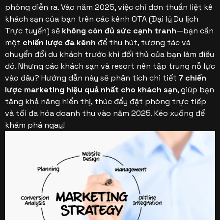
dịch offline
phòng diễn ra. Vào năm 2025, việc chỉ đơn thuần liệt kê
khách sạn của bạn trên các kênh OTA (Đại lý Du lịch
3. Social Media & Influencer Marketing
Trực tuyến) sẽ
không còn đủ sức cạnh tranh
—bạn cần
3.1. Hợp tác với Influencer
một
chiến lược đa kênh
để thu hút, tương tác và
3.2. Tham gia vào Nghệ thuật Kể chuyện
chuyển đổi du khách trước khi đối thủ của bạn làm điều
đó.
Nhưng các khách sạn và resort nên tập trung nỗ lực
4. Trải nghiệm Cá nhân hóa = Lòng trung thành
vào đâu? Hướng dẫn này sẽ phân tích chi tiết
7 chiến
Cao hơn
lược marketing hiệu quả nhất cho khách sạn
, giúp bạn
4.1. Để Chatbot Đảm nhận Việc Trò chuyện & Bán
tăng khả năng hiển thị, thúc đẩy đặt phòng trực tiếp
hàng
và tối đa hóa doanh thu vào năm 2025. Kéo xuống để
khám phá ngay!
4.2. Marketing Cá nhân hóa
4.3. Vẽ Bản đồ Hành trình Khách hàng và Tạo
Điểm chạm Xuyên suốt
5. Quản lý Danh tiếng & Xây dựng Lòng tin
5.1. Để mắt đến Đánh giá và Đề xuất
5.2. Đừng Bỏ qua Hồ sơ Doanh nghiệp trên
Google của bạn