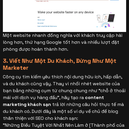
Một website nhanh đồng nghĩa với khách truy cập hài
lòng hơn, thứ hạng Google tốt hơn và nhiều lượt đặt
phòng được hoàn thành hơn.
3. Viết Như Một Du Khách, Đừng Như Một
Marketer
Công cụ tìm kiếm yêu thích nội dung hữu ích, hấp dẫn,
và du khách cũng vậy. Thay vì nhồi nhét website của
bạn bằng những cụm từ chung chung như “chỗ ở thoải
mái với dịch vụ hàng đầu”, hãy tạo ra
content
marketing khách sạn
trả lời những câu hỏi thực tế mà
du khách có.
Dưới đây là một số ví dụ về chủ đề blog
thân thiện với SEO cho khách sạn:
"Những Điều Tuyệt Vời Nhất Nên Làm ở [Thành phố của