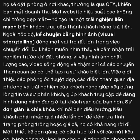
họ sẽ đặt phòng ở nơi khác, thường là qua OTA, khiến
bạn mất doanh thu. Một website hiệu suất cao không
chỉ trông đẹp mắt—nó tạo ra một
trải nghiệm liền
mạch
biến khách truy cập thành khách hàng trả tiền.
Ngoài tốc độ,
kể chuyện bằng hình ảnh (visual
storytelling)
đóng một vai trò rất lớn trong việc
chuyển đổi. Du khách muốn nhìn thấy và cảm nhận trải
nghiệm trước khi đặt phòng, vì vậy hình ảnh chất
lượng cao, video sống động và thậm chí cả các chuyến
tham quan ảo có thể tạo ra sự khác biệt lớn. Việc giới
thiệu các phòng ốc tuyệt đẹp, các điểm tham quan địa
phương và trải nghiệm của khách hàng giúp xây dựng
lòng tin và sự phấn khích, giúp khách truy cập dễ dàng
hình dung mình đang ở tại khách sạn của bạn hơn.
Sự
đơn giản là chìa khóa
khi nói đến điều hướng. Nếu
khách phải nhấp quá nhiều lần chỉ để kiểm tra tình
trạng phòng trống hoặc giá cả, họ có khả năng rời đi.
Một thiết kế gọn gàng, có cấu trúc tốt với các nút kêu
gọi hành động rõ ràng làm cho quá trình đặt phòng trở