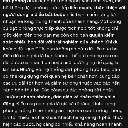
đặt phòng
dưới dạng phí hoa hồng. Vào năm 2025, một
hệ thống đặt phòng trực tiếp
liền mạch, thân thiện với
người dùng là điều bắt buộc
nếu bạn muốn tăng lợi
nhuận và lòng trung thành của khách hàng.
Một công
cụ đặt phòng trực tiếp được tích hợp tốt không chỉ
tiết kiệm tiền cho bạn mà còn cho bạn
quyền kiểm
soát nhiều hơn đối với trải nghiệm của khách
. Khi du
khách đặt qua OTA, bạn không sở hữu dữ liệu của họ—
điều đó có nghĩa là bạn không thể gửi cho họ các ưu
đãi được cá nhân hóa hoặc nuôi dưỡng họ để quay lại
lần sau. Nhưng với hệ thống đặt phòng trực tiếp, bạn
có thể xây dựng mối quan hệ bền chặt hơn, cung cấp
các ưu đãi tốt hơn và giảm sự phụ thuộc vào các nền
tảng bên thứ ba.
Các công cụ đặt phòng tốt nhất
thường
nhanh chóng, đơn giản và thân thiện với di
động
. Điều này có nghĩa là giá cả rõ ràng, tình trạng
phòng trống theo thời gian thực và các trường thông
tin tối thiểu là chìa khóa. Khách hàng càng ít phải thực
hiện các bước, họ càng có nhiều khả năng hoàn thành