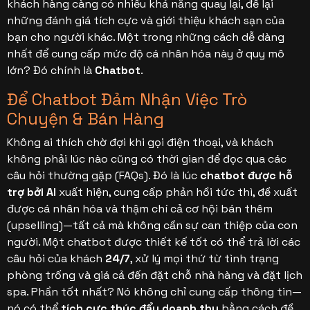
khách hàng càng có nhiều khả năng quay lại, để lại
những đánh giá tích cực và giới thiệu khách sạn của
bạn cho người khác. Một trong những cách dễ dàng
nhất để cung cấp mức độ cá nhân hóa này ở quy mô
lớn? Đó chính là
Chatbot
.
Để Chatbot Đảm Nhận Việc Trò
Chuyện & Bán Hàng
Không ai thích chờ đợi khi gọi điện thoại, và khách
không phải lúc nào cũng có thời gian để đọc qua các
câu hỏi thường gặp (FAQs). Đó là lúc
chatbot được hỗ
trợ bởi AI
xuất hiện, cung cấp phản hồi tức thì, đề xuất
được cá nhân hóa và thậm chí cả cơ hội bán thêm
(upselling)—tất cả mà không cần sự can thiệp của con
người.
Một chatbot được thiết kế tốt có thể trả lời các
câu hỏi của khách
24/7
, xử lý mọi thứ từ tình trạng
phòng trống và giá cả đến đặt chỗ nhà hàng và đặt lịch
spa. Phần tốt nhất? Nó không chỉ cung cấp thông tin—
nó có thể
tích cực thúc đẩy doanh thu
bằng cách đề