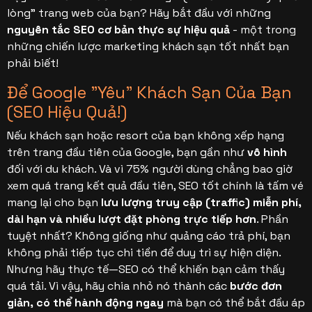
8. Làm thế nào để tạo ra một chiến lược
lòng" trang web của bạn? Hãy bắt đầu với những
marketing khách sạn?
nguyên tắc SEO cơ bản thực sự hiệu quả
- một trong
những chiến lược marketing khách sạn tốt nhất bạn
phải biết!
Để Google "Yêu" Khách Sạn Của Bạn
(SEO Hiệu Quả!)
Nếu khách sạn hoặc resort của bạn không xếp hạng
trên trang đầu tiên của Google, bạn gần như
vô hình
đối với du khách. Và vì 75% người dùng chẳng bao giờ
xem quá trang kết quả đầu tiên, SEO tốt chính là tấm vé
mang lại cho bạn
lưu lượng truy cập (traffic) miễn phí,
dài hạn và nhiều lượt đặt phòng trực tiếp hơn
. Phần
tuyệt nhất? Không giống như quảng cáo trả phí, bạn
không phải tiếp tục chi tiền để duy trì sự hiện diện.
Nhưng hãy thực tế—SEO có thể khiến bạn cảm thấy
quá tải. Vì vậy, hãy chia nhỏ nó thành các
bước đơn
giản, có thể hành động ngay
mà bạn có thể bắt đầu áp