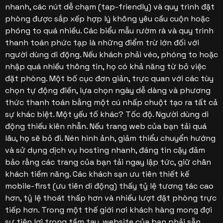
nhanh, các nút dễ chạm (tap-friendly) và quy trình đặt
phòng được sắp xếp hợp lý không yêu cầu cuộn hoặc
phóng to quá nhiều. Các biểu mẫu rườm rà và quy trình
thanh toán phức tạp là những điểm trừ lớn đối với
người dùng di động. Nếu khách phải véo, phóng to hoặc
nhập quá nhiều thông tin, họ có khả năng từ bỏ việc
đặt phòng. Một bố cục đơn giản, trực quan với các tùy
chọn tự động điền, lựa chọn ngày dễ dàng và phương
thức thanh toán bằng một cú nhấp chuột tạo ra tất cả
sự khác biệt. Một yếu tố khác? Tốc độ. Người dùng di
động thiếu kiên nhẫn. Nếu trang web của bạn tải quá
lâu, họ sẽ bỏ đi. Nén hình ảnh, giảm thiểu chuyển hướng
và sử dụng dịch vụ hosting nhanh, đáng tin cậy đảm
bảo rằng các trang của bạn tải ngay lập tức, giữ chân
khách tiềm năng. Các khách sạn ưu tiên thiết kế
mobile-first (ưu tiên di động) thấy tỷ lệ tương tác cao
hơn, tỷ lệ thoát thấp hơn và nhiều lượt đặt phòng trực
tiếp hơn. Trong một thế giới nơi khách hàng mong đợi
sự tiện lợi trong tầm tay, website của bạn phải sẵn