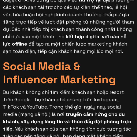
các khách sạn tài trợ cho các sự kiện thể thao, lễ hội
văn hóa hoặc hội nghị kinh doanh thường thấy sự gia
tăng trực tiếp về lượt đặt phòng từ những người tham
dự.
Các nhà tiếp thị khách sạn thành công nhất không
chỉ dựa vào một kênh—họ
kết hợp digital với các nỗ
lực offline
để tạo ra một chiến lược marketing khách
sạn toàn diện, tiếp cận khách hàng mọi lúc mọi nơi.
Social Media &
Influencer Marketing
Du khách không chỉ tìm kiếm khách sạn hoặc resort
trên Google—họ khám phá chúng trên Instagram,
TikTok và YouTube. Trong thế giới ngày nay, social
media (mạng xã hội) là nơi
truyền cảm hứng cho du
khách, xây dựng lòng tin và thúc đẩy đặt phòng trực
tiếp
. Nếu khách sạn của bạn không tích cực tương tác
trên các nền tảng xã hội, bạn đang mất khách tiềm