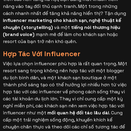
năng vào tay đối thủ cạnh tranh.
Một trong những
cách nhanh nhất để tăng khả năng hiển thị? Tận dụng
influencer marketing cho khách sạn
,
nghệ thuật kể
chuyện (storytelling)
và một
tiếng nói thương hiệu
(brand voice)
mạnh mẽ để làm cho khách sạn hoặc
resort của bạn trở nên khó quên
.
Hợp Tác Với Influencer
Việc lựa chọn influencer phù hợp là rất quan trọng. Một
resort sang trọng không nên hợp tác với một blogger
du lịch bình dân, và một khách sạn boutique ở một
thành phố sáng tạo có thể hưởng lợi nhiều hơn từ việc
hợp tác với các influencer về phong cách sống thay vì
các tài khoản du lịch lớn.
Thay vì chỉ cung cấp một kỳ
nghỉ miễn phí, các khách sạn nên xem việc hợp tác với
influencer như một
mối quan hệ đối tác lâu dài
. Cung
cấp một trải nghiệm sống động, khuyến khích kể
chuyện chân thực và theo dõi các chỉ số tương tác để