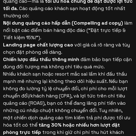
quảng cáo—mà là
tối ưu hóa chúng để đạt được lợi tức
tối đa
. Các quảng cáo khách sạn hoạt động tốt nhất
thường có:
Nội dung quảng cáo hấp dẫn (Compelling ad copy)
làm
nổi bật các điểm bán hàng độc đáo (“Đặt trực tiếp &
Tiết kiệm 15%!”).
Landing page chất lượng cao
với giá cả rõ ràng và tùy
chọn đặt phòng dễ dàng.
Chiến lược đấu thầu thông minh
đảm bảo bạn tiếp cận
đúng đối tượng mà không chi tiêu quá mức.
Nhiều khách sạn hoặc resort mắc sai lầm khi đấu thầu
mạnh mẽ nhưng lại không theo dõi hiệu suất. Nếu bạn
không đo lường tỷ lệ chuyển đổi, chi phí cho mỗi lượt
chuyển đổi/khách hàng (CPA), và lợi tức trên chi tiêu
quảng cáo (ROAS), bạn có thể đang lãng phí tiền vào
những cú nhấp chuột không chuyển đổi. Tuy nhiên,
một chiến dịch quảng cáo tìm kiếm trả phí được tối ưu
hóa tốt có thể
tăng 30% hoặc nhiều hơn lượt đặt
phòng trực tiếp
trong khi giữ chi phí thu hút khách