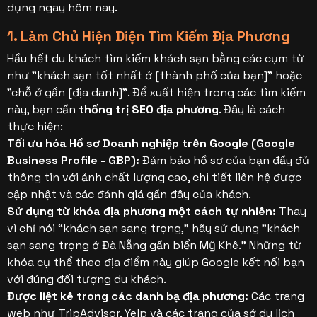
dụng ngay hôm nay.
1. Làm Chủ Hiện Diện Tìm Kiếm Địa Phương
Hầu hết du khách tìm kiếm khách sạn bằng các cụm từ
như "khách sạn tốt nhất ở [thành phố của bạn]" hoặc
"chỗ ở gần [địa danh]". Để xuất hiện trong các tìm kiếm
này, bạn cần
thống trị SEO địa phương
. Đây là cách
thực hiện:
Tối ưu hóa Hồ sơ Doanh nghiệp trên Google (Google
Business Profile - GBP):
Đảm bảo hồ sơ của bạn đầy đủ
thông tin với ảnh chất lượng cao, chi tiết liên hệ được
cập nhật và các đánh giá gần đây của khách.
Sử dụng từ khóa địa phương một cách tự nhiên:
Thay
vì chỉ nói “khách sạn sang trọng,” hãy sử dụng "khách
sạn sang trọng ở Đà Nẵng gần biển Mỹ Khê." Những từ
khóa cụ thể theo địa điểm này giúp Google kết nối bạn
với đúng đối tượng du khách.
Được liệt kê trong các danh bạ địa phương:
Các trang
web như TripAdvisor, Yelp và các trang của sở du lịch