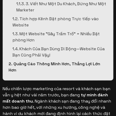
1.1.3. 3. Viết Như Một Du Khách, Đừng Như Một
Marketer
1.2. Tích hợp Kênh Đặt phòng Trực tiếp vào
Website
1.3. Một Website "Gây Trầm Trồ" = Nhiều Đặt
phòng Hơn
1.4. Khách Của Bạn Dùng Di Động—Website Của
Bạn Cũng Phải Vậy!
2. Quảng Cáo Thông Minh Hơn, Thắng Lợi Lớn
Hơn
2.1. Get Seen with Paid Search
2.2. Được Nhìn Thấy với Quảng cáo Tìm kiếm Trả
Nếu chiến lược marketing của resort và khách sạn bạn
phí
vẫn y hệt như vài năm trước, bạn đang
tự mình đánh
mất doanh thu
. Ngành khách sạn đang thay đổi nhanh
2.3. Đẩy Mạnh Khi Nhu Cầu Tăng Vọt
hơn bao giờ hết, với những xu hướng, công nghệ và
2.4. Dành một phần ngân sách cho các chiến
hành vi du khách mới đang định hình lại cách thức đặt