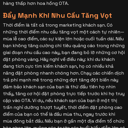
hàng thấp hơn hoa hồng OTA.
Đẩy Mạnh Khi Nhu Cầu Tăng Vọt
Thời điểm là tất cả trong marketing khách sạn. Có
những thời điểm nhu cầu tăng vọt một cách tự nhiên—
mùa lễ cao điểm, các sự kiện lớn hoặc cuối tuần dài. Nếu
bạn không tăng cường chi tiêu quảng cáo trong những
giai đoạn nhu cầu cao này, bạn đang bỏ lỡ những cơ hội
đặt phòng vàng.
Hãy nghĩ về điều này: khi du khách
đang tích cực tìm kiếm khách sạn, họ có nhiều khả
năng đặt phòng nhanh chóng hơn. Chạy các chiến dịch
trả phí mạnh mẽ trong những đợt tăng đột biến này
đảm bảo khách sạn của bạn là thứ đầu tiên họ nhìn
thấy, tăng cơ hội đặt phòng trực tiếp trước khi họ truy
cập vào OTA.
Ví dụ, nếu khách sạn của bạn ở một thị
trấn nghỉ dưỡng trượt tuyết, thời điểm đặt phòng cao
điểm của bạn có thể là đầu mùa thu, ngay trước khi
mùa đông bắt đầu. Nếu bạn ở gần một địa điểm tổ chức
hòa nhạc lớn, quảng cáo trước các buổi biểu diễn lớn có