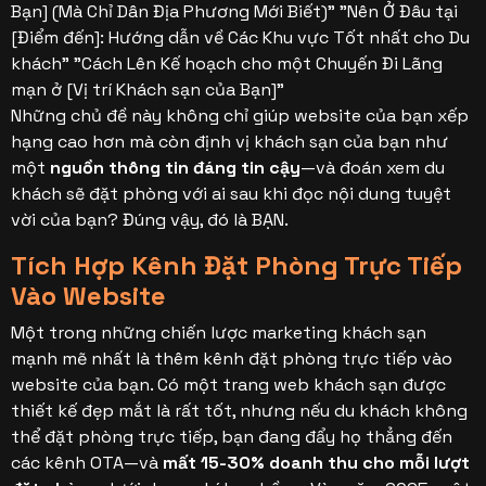
Bạn] (Mà Chỉ Dân Địa Phương Mới Biết)" "Nên Ở Đâu tại
[Điểm đến]: Hướng dẫn về Các Khu vực Tốt nhất cho Du
khách" "Cách Lên Kế hoạch cho một Chuyến Đi Lãng
mạn ở [Vị trí Khách sạn của Bạn]"
Những chủ đề này không chỉ giúp website của bạn xếp
hạng cao hơn mà còn định vị khách sạn của bạn như
một
nguồn thông tin đáng tin cậy
—và đoán xem du
khách sẽ đặt phòng với ai sau khi đọc nội dung tuyệt
vời của bạn? Đúng vậy, đó là BẠN.
Tích Hợp Kênh Đặt Phòng Trực Tiếp
Vào Website
Một trong những chiến lược marketing khách sạn
mạnh mẽ nhất là thêm kênh đặt phòng trực tiếp vào
website của bạn. Có một trang web khách sạn được
thiết kế đẹp mắt là rất tốt, nhưng nếu du khách không
thể đặt phòng trực tiếp, bạn đang đẩy họ thẳng đến
các kênh OTA—và
mất 15-30% doanh thu cho mỗi lượt