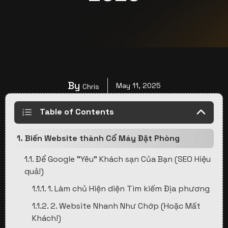
By
May 11, 2025
Chris
Table of Contents
1. Biến Website thành Cổ Máy Đặt Phòng
1.1. Để Google "Yêu" Khách sạn Của Bạn (SEO Hiệu
quả!)
1.1.1. 1. Làm chủ Hiện diện Tìm kiếm Địa phương
1.1.2. 2. Website Nhanh Như Chớp (Hoặc Mất
Khách!)