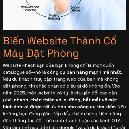
5.3. Nhận được Đề xuất từ các Nguồn Uy tín
Thực sự
6. Quan hệ Đối tác & Gắn kết Cộng đồng
6.1. Biến Khách hàng Hài lòng thành Đại sứ
Biến Website Thành Cổ
6.2. Tổ chức Sự kiện
Máy Đặt Phòng
6.3. Tạo các Gói Dịch vụ theo Chủ đề
7. Tối đa hóa Mọi Kênh Bán hàng
Website khách sạn của bạn không chỉ là một cuốn
catalogue số—nó là
công cụ bán hàng mạnh mẽ nhất
.
7.1. Quảng bá Bản thân với các Đại lý Du lịch Trực
Nếu du khách truy cập trang web của bạn mà không
tuyến (OTA)
đặt phòng, thì chắc chắn có điều gì đó không ổn. Vào
7.2. Đảm bảo Bạn Hiểu Rõ về các OTA của Mình
năm 2025, một website có tỷ lệ chuyển đổi cao cần
phải
nhanh, thân thiện với di động, bắt mắt về mặt
7.3. Hệ thống Phân phối Toàn cầu (GDS) cho
hình ảnh và được tối ưu hóa cho công cụ tìm kiếm
. Nếu
Khách hàng B2B
không, bạn đang gián tiếp đẩy khách hàng tiềm năng
7.4. Bổ nhiệm một Nhân viên Kinh doanh và Gặt
đến thẳng tay đối thủ cạnh tranh hoặc các kênh OTA.
hái Thành quả
Vậy làm thế nào để khiến Google (và cả du khách) "phải