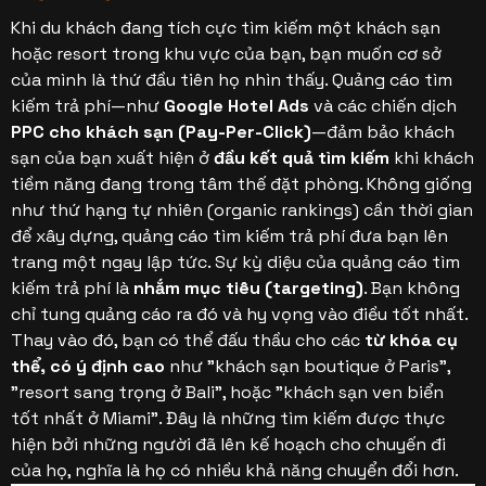
Khi du khách đang tích cực tìm kiếm một khách sạn
hoặc resort trong khu vực của bạn, bạn muốn cơ sở
của mình là thứ đầu tiên họ nhìn thấy. Quảng cáo tìm
kiếm trả phí—như
Google Hotel Ads
và các chiến dịch
PPC cho khách sạn (Pay-Per-Click)
—đảm bảo khách
sạn của bạn xuất hiện ở
đầu kết quả tìm kiếm
khi khách
tiềm năng đang trong tâm thế đặt phòng. Không giống
như thứ hạng tự nhiên (organic rankings) cần thời gian
để xây dựng, quảng cáo tìm kiếm trả phí đưa bạn lên
trang một ngay lập tức.
Sự kỳ diệu của quảng cáo tìm
kiếm trả phí là
nhắm mục tiêu (targeting)
. Bạn không
chỉ tung quảng cáo ra đó và hy vọng vào điều tốt nhất.
Thay vào đó, bạn có thể đấu thầu cho các
từ khóa cụ
thể, có ý định cao
như "khách sạn boutique ở Paris",
"resort sang trọng ở Bali", hoặc "khách sạn ven biển
tốt nhất ở Miami". Đây là những tìm kiếm được thực
hiện bởi những người đã lên kế hoạch cho chuyến đi
của họ, nghĩa là họ có nhiều khả năng chuyển đổi hơn.