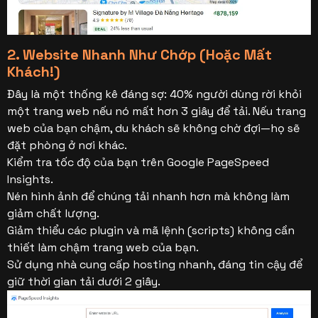
2. Website Nhanh Như Chớp (Hoặc Mất
Khách!)
Đây là một thống kê đáng sợ: 40% người dùng rời khỏi
một trang web nếu nó mất hơn 3 giây để tải. Nếu trang
web của bạn chậm, du khách sẽ không chờ đợi—họ sẽ
đặt phòng ở nơi khác.
Kiểm tra tốc độ của bạn trên Google PageSpeed
Insights.
Nén hình ảnh để chúng tải nhanh hơn mà không làm
giảm chất lượng.
Giảm thiểu các plugin và mã lệnh (scripts) không cần
thiết làm chậm trang web của bạn.
Sử dụng nhà cung cấp hosting nhanh, đáng tin cậy để
giữ thời gian tải dưới 2 giây.