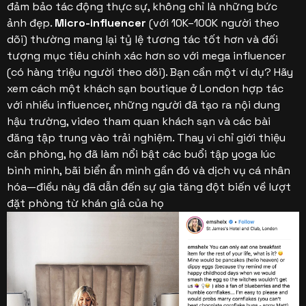
đảm bảo tác động thực sự, không chỉ là những bức
ảnh đẹp.
Micro-influencer
(với 10K–100K người theo
dõi) thường mang lại tỷ lệ tương tác tốt hơn và đối
tượng mục tiêu chính xác hơn so với mega influencer
(có hàng triệu người theo dõi).
Bạn cần một ví dụ? Hãy
xem cách một khách sạn boutique ở London hợp tác
với nhiều influencer, những người đã tạo ra nội dung
hậu trường, video tham quan khách sạn và các bài
đăng tập trung vào trải nghiệm. Thay vì chỉ giới thiệu
căn phòng, họ đã làm nổi bật các buổi tập yoga lúc
bình minh, bãi biển ẩn mình gần đó và dịch vụ cá nhân
hóa—điều này đã dẫn đến sự gia tăng đột biến về lượt
đặt phòng từ khán giả của họ