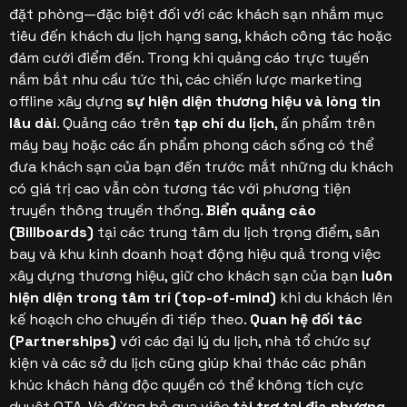
đặt phòng—đặc biệt đối với các khách sạn nhắm mục
tiêu đến khách du lịch hạng sang, khách công tác hoặc
đám cưới điểm đến. Trong khi quảng cáo trực tuyến
nắm bắt nhu cầu tức thì, các chiến lược marketing
offline xây dựng
sự hiện diện thương hiệu và lòng tin
lâu dài
.
Quảng cáo trên
tạp chí du lịch
, ấn phẩm trên
máy bay hoặc các ấn phẩm phong cách sống có thể
đưa khách sạn của bạn đến trước mắt những du khách
có giá trị cao vẫn còn tương tác với phương tiện
truyền thông truyền thống.
Biển quảng cáo
(Billboards)
tại các trung tâm du lịch trọng điểm, sân
bay và khu kinh doanh hoạt động hiệu quả trong việc
xây dựng thương hiệu, giữ cho khách sạn của bạn
luôn
hiện diện trong tâm trí (top-of-mind)
khi du khách lên
kế hoạch cho chuyến đi tiếp theo.
Quan hệ đối tác
(Partnerships)
với các đại lý du lịch, nhà tổ chức sự
kiện và các sở du lịch cũng giúp khai thác các phân
khúc khách hàng độc quyền có thể không tích cực
duyệt OTA. Và đừng bỏ qua việc
tài trợ tại địa phương
—